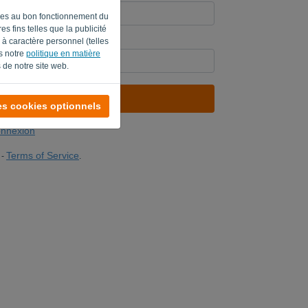
aires au bon fonctionnement du
s fins telles que la publicité
à caractère personnel (telles
 un robot ? Remplissez '
'.
ns notre
politique en matière
 de notre site web.
ENVOYER LE LIEN
es cookies optionnels
onnexion
Terms of Service
-
.