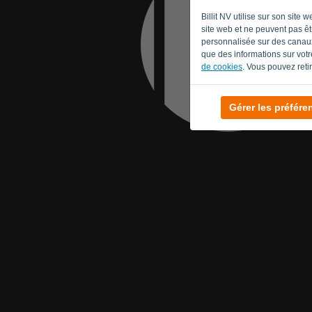
Billit NV utilise sur son sit
site web et ne peuvent pas êtr
personnalisée sur des canaux
que des informations sur votre
de cookies
. Vous pouvez reti
Gérer les préfére