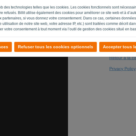
e web des technologies telles que les cookies. Les cookies fonctionnels sont nécess
e refusés. Billit utilise également des cookies pour améliorer ce site web et à d’autre
 partenaires, si vous donnez votre consentement. Dans ce cas, certaines données 
Vous n'êtes pas
 utilisation de notre site web, votre adresse IP, etc.) sont traitées comme décrit da
rer votre consentement à tout moment via l’outil de gestion des cookies situé en bas
nces
Refuser tous les cookies optionnels
Accepter tous l
Retour à la c
Privacy Policy