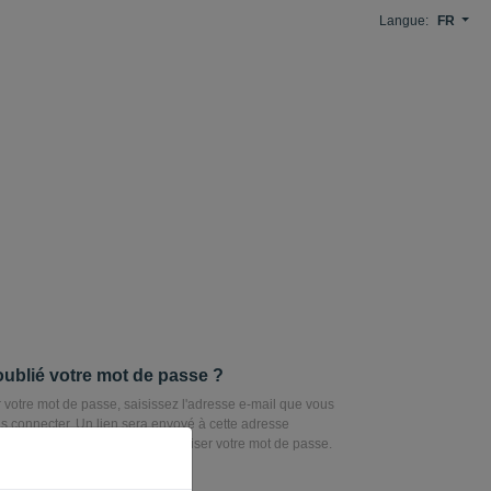
Langue:
FR
ublié votre mot de passe ?
er votre mot de passe, saisissez l'adresse e-mail que vous
us connecter. Un lien sera envoyé à cette adresse
s pourrez l’utiliser pour réinitialiser votre mot de passe.