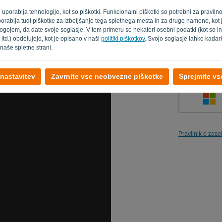
ani uporablja tehnologije, kot so piškotki. Funkcionalni piškotki so potrebni za praviln
t uporablja tudi piškotke za izboljšanje tega spletnega mesta in za druge namene, kot
ogojem, da date svoje soglasje. V tem primeru se nekateri osebni podatki (kot so in
Spomni me
 itd.) obdelujejo, kot je opisano v naši
politiki piškotkov
. Svojo soglasje lahko kadark
naše spletne strani.
 nastavitev
Zavrnite vse neobvezne piškotke
Sprejmite v
Pravilnik o zase