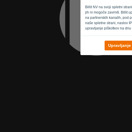
Billit NV na svoji spletni str
jih ni mogoče zavrniti. Billi
na partnerskih kanalih, pod p
naše spletne strani, naslov IP
upravljanje piškotkov na dnu 
Upravljanje