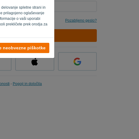
o delovanje spletne strani in
 je prilagojeno oglaševanje
formacije o vaši uporabi
Pozabljeno geslo?
oli prekličete prek orodja za
PRIJAVA
se neobvezne piškotke
bnosti
-
Pogoji in določila