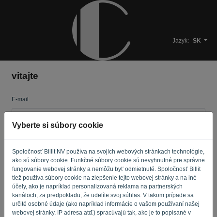
Jazyk:
SK
vitajte
E-mail
Vyberte si súbory cookie
Heslo
Spoločnosť Billit NV používa na svojich webových stránkach technológie,
ako sú súbory cookie. Funkčné súbory cookie sú nevyhnutné pre správne
fungovanie webovej stránky a nemôžu byť odmietnuté. Spoločnosť Billit
Pripomínajte mi
Zabudnuté heslo?
tiež používa súbory cookie na zlepšenie tejto webovej stránky a na iné
účely, ako je napríklad personalizovaná reklama na partnerských
kanáloch, za predpokladu, že udelíte svoj súhlas. V takom prípade sa
PRIHLÁSIŤ SA
určité osobné údaje (ako napríklad informácie o vašom používaní našej
webovej stránky, IP adresa atď.) spracúvajú tak, ako je to popísané v