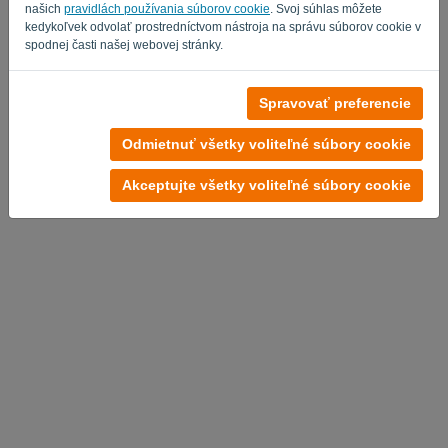
našich
pravidlách používania súborov cookie
. Svoj súhlas môžete
kedykoľvek odvolať prostredníctvom nástroja na správu súborov cookie v
spodnej časti našej webovej stránky.
Spravovať preferencie
Zásady ochrany osobných údajov
-
Obchodné podmienky
Odmietnuť všetky voliteľné súbory cookie
Akceptujte všetky voliteľné súbory cookie